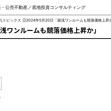
売・公売不動産／底地投資コンサルティング
札トピックス
2024年5月20日「築浅ワンルームも競落価格上昇
「築浅ワンルームも競落価格上昇か」