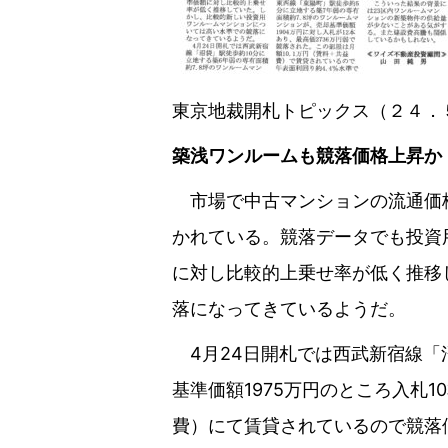
東京地裁開札トピックス（２４．
築浅ワンルームも競落価格上昇か
市場で中古マンションの流通価格
かれている。競落データでも投資
に対し比較的上乗せ率が低く推移
落になってきているようだ。
4月24日開札では西武新宿線「沼
基準価額1975万円のところ入札1
費）にて賃貸されているので競落価