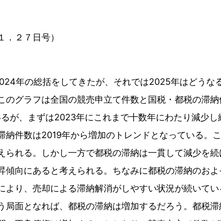
１．２７日号）
24年の総括をしてきたが、それでは2025年はどう
このグラフは全国の競売申立て件数と国税・都税の滞納
いるが、まずは2023年にこれまで十数年にわたり減少
滞納件数は2019年から増加のトレンドとなっている。
えられる。しかし一方で都税の滞納は一貫して減少を続
昇傾向にあると考えられる。ちなみに都税の滞納のおよ
により、売却による滞納解消がしやすい状況が続いている
う局面となれば、都税の滞納は増加するだろう。都税滞