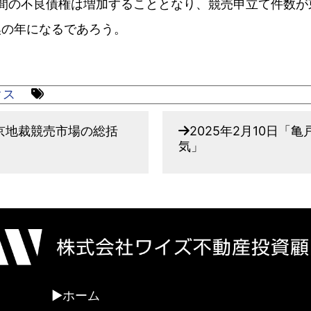
間の不良債権は増加することとなり、競売申立て件数が
換の年になるであろう。
クス
年東京地裁競売市場の総括
2025年2月10日「
気」
ホーム