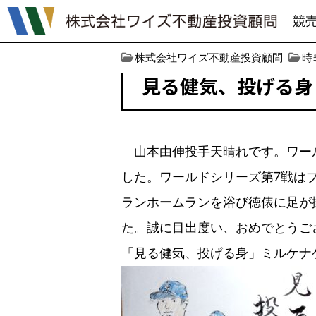
競
株式会社ワイズ不動産投資顧問
時
見る健気、投げる身
山本由伸投手天晴れです。ワール
した。ワールドシリーズ第7戦は
ランホームランを浴び徳俵に足が
た。誠に目出度い、おめでとうご
「見る健気、投げる身」ミルケナ