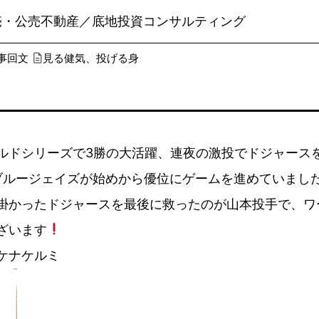
売・公売不動産／底地投資コンサルティング
事回文
見る健気、投げる身
ドシリーズで3勝の大活躍、連夜の激投でドジャース
ブルージェイズが始めから優位にゲームを進めていました
掛かったドジャースを最後に救ったのが山本投手で、ワ
ざいます
ケナケルミ