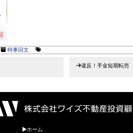
時事回文
違反！手金短期転売
ホーム