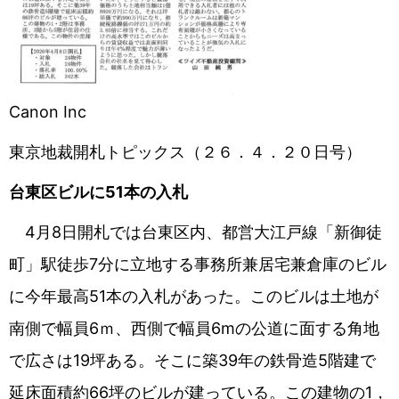
Canon Inc
東京地裁開札トピックス（２６．４．２０日号）
台東区ビルに
51
本の入札
4月8日開札では台東区内、都営大江戸線「新御徒
町」駅徒歩7分に立地する事務所兼居宅兼倉庫のビル
に今年最高51本の入札があった。このビルは土地が
南側で幅員6ｍ、西側で幅員6ⅿの公道に面する角地
で広さは19坪ある。そこに築39年の鉄骨造5階建で
延床面積約66坪のビルが建っている。この建物の1，