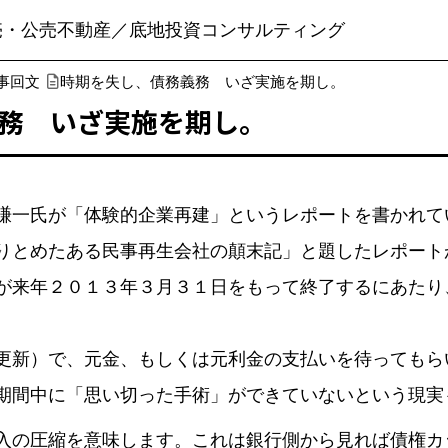
売・公売不動産／底地投資コンサルティング
事回文
時期を失し、債務義務 いざ実施を期し。
務 いざ実施を期し。
一氏が「体験的企業再建」というレポートを書かれて
りとめたある民事再生会社の顛末記」と題したレポート
来年２０１３年３月３１日をもって終了するにあたり
新）で、元金、もしくは元利金の支払いを待ってもら
期間中に「思い切った手術」ができていないという現実
の圧縮を意味します。これは銀行側から見れば債権カ