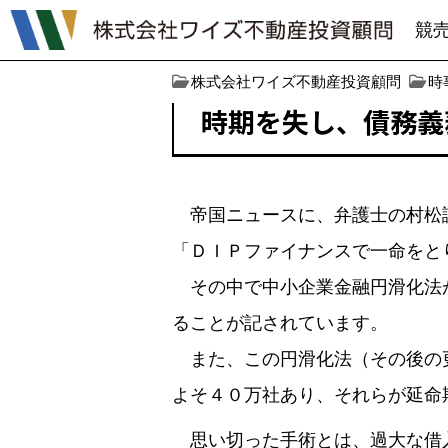
競
株式会社ワイズ不動産投資顧問
時
時期を失し、債務義
帝国ニュースに、弁護士の村松謙
「ＤＩＰファイナンスで一命をと
その中で中小企業金融円滑化法が
ることが記されています。
また、この円滑化法（その後の更
よそ４０万社あり、それらが延命
思い切った手術とは、過大な借入