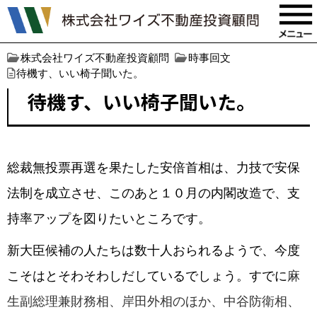
株式会社ワイズ不動産投資顧問
時事回文
待機す、いい椅子聞いた。
待機す、いい椅子聞いた。
総裁無投票再選を果たした安倍首相は、力技で安保
法制を成立させ、このあと１０月の内閣改造で、支
持率アップを図りたいところです。
新大臣候補の人たちは数十人おられるようで、今度
こそはとそわそわしだしているでしょう。すでに
麻
生副総理兼財務相、岸田外相のほか、中谷防衛相、