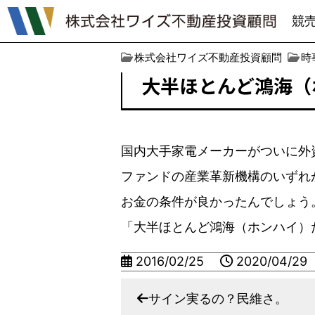
競
株式会社ワイズ不動産投資顧問
時
大半ほとんど鴻海（
国内大手家電メーカーがついに外
ファンドの産業革新機構のいずれ
お金の条件が良かったんでしょう
「大半ほとんど鴻海（ホンハイ）
2016/02/25
2020/04/29
サイン実るの？民維さ。