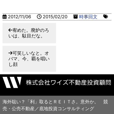
2012/11/06
2015/02/20
時事回文
宥めた。廃炉のろ
いは、駄目だな。
可笑しいなと。オ
バマ、今、覇を唱い
し顔
海外聡い？「利」取るとＲＥＩＴさ。意外か。 競
売・公売不動産／底地投資コンサルティング