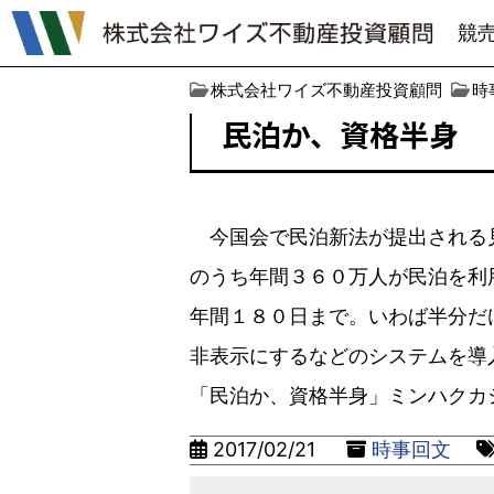
競
株式会社ワイズ不動産投資顧問
時
民泊か、資格半身
今国会で民泊新法が提出される見
のうち年間３６０万人が民泊を利
年間１８０日まで。いわば半分だけ
非表示にするなどのシステムを導
「民泊か、資格半身」ミンハクカ
2017/02/21
時事回文