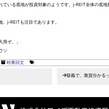
ている底地が投資対象のようです。j-REIT全体の底
j-REITも注目であります。
入用ぞ。」
ウソ
時事回文
疑義で、敦賀分かる