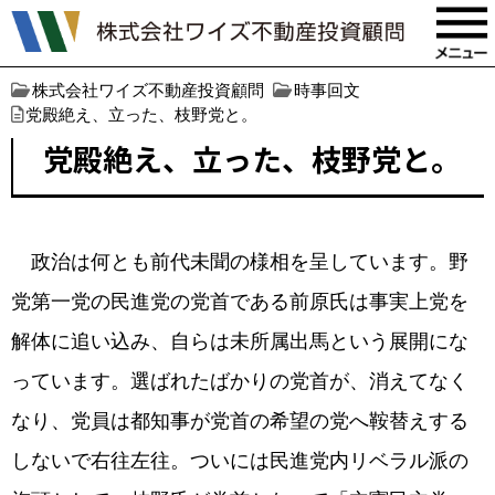
株式会社ワイズ不動産投資顧問
時事回文
党殿絶え、立った、枝野党と。
党殿絶え、立った、枝野党と。
政治は何とも前代未聞の様相を呈しています。野
党第一党の民進党の党首である前原氏は事実上党を
解体に追い込み、自らは未所属出馬という展開にな
っています。選ばれたばかりの党首が、消えてなく
なり、党員は都知事が党首の希望の党へ鞍替えする
しないで右往左往。ついには民進党内リベラル派の