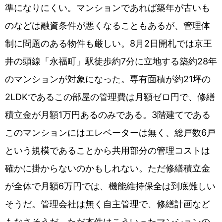
準になりにくい。マンションであれば築年が古いも
のなどは融資条件が悪くなることもあるが、管理体
制に問題のある物件も厳しい。8月2日開札では京王
井の頭線「永福町」駅徒歩約7分に立地する築約28年
のマンションが対象になった。専有面積が約21坪の
2LDKであるこの部屋の管理費は月額ゼロ円で、修繕
積立金が月額1万円あるのみである。3階建てである
このマンションにはエレベーターは無く、総戸数6戸
という規模であることから共用部分の管理コストは
確かに掛からないのかもしれない。ただ修繕積立金
が全体で月額6万円では、機能維持保全は到底難しい
そうだ。管理会社は無く自主管理で、修繕計画など
もなさそうだ。ただ本件はこういったマンションの