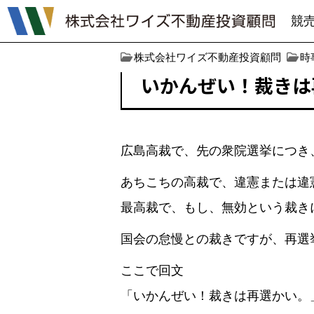
競
株式会社ワイズ不動産投資顧問
時
いかんぜい！裁きは
広島高裁で、先の衆院選挙につき
あちこちの高裁で、違憲または違
最高裁で、もし、無効という裁き
国会の怠慢との裁きですが、再選
ここで回文
「いかんぜい！裁きは再選かい。