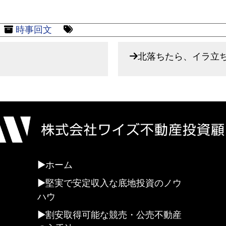
時事回文
北落ちたら、イラ立
ホーム
堅実で安定収入な底地投資のノウ
ハウ
割安取得可能な競売・公売不動産