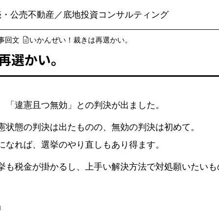
売・公売不動産／底地投資コンサルティング
事回文
いかんぜい！裁きは再選かい。
再選かい。
、「違憲且つ無効」との判決が出ました。
憲状態の判決は出たものの、無効の判決は初めて。
になれば、選挙のやり直しもあり得ます。
挙も税金が掛かるし、上手い解決方法で対処願いたいも
」