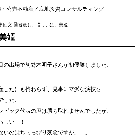
売・公売不動産／底地投資コンサルティング
事回文
君敗し、惜しいは、美姫
美姫
目の出場で初鈴木明子さんが初優勝しました。
産したにも拘わらず、見事に立派な演技を
でした。
ンピック代表の座は勝ち取れませんでしたが、
らしい！！
ないのはちょっぴり残念ですが。。。