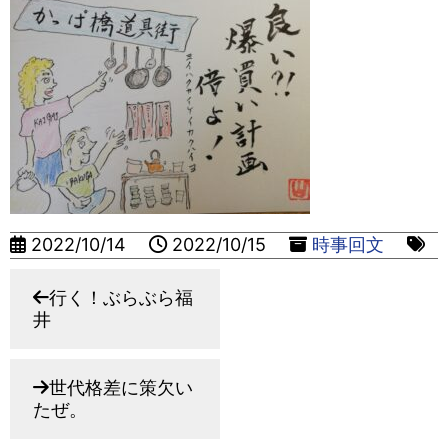
2022/10/14
2022/10/15
時事回文
行く！ぶらぶら福
井
世代格差に策欠い
たぜ。