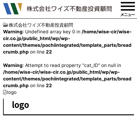
株式会社ワイズ不動産投資顧問
Warning
: Undefined array key 0 in
/home/wise-cir/wise-
cir.co.jp/public_html/wp/wp-
content/themes/pochiintegrated/template_parts/bread
crumb.php
on line
22
Warning
: Attempt to read property "cat_ID" on null in
/home/wise-cir/wise-cir.co.jp/public_html/wp/wp-
content/themes/pochiintegrated/template_parts/bread
crumb.php
on line
22
logo
logo