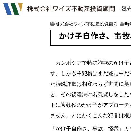
競
株式会社ワイズ不動産投資顧問
時
かけ子自作さ、事故
カンボジアで特殊詐欺のかけ子2
す。しかも主犯格はまだ逃走中だ
た特殊詐欺は相変わらず世間に蔓
と、その後違法に名義貸しをした
トに複数役のかけ子がアプローチ
ません。とにかくこんな犯罪は根
「かけ子自作さ、事故、怪我」カ