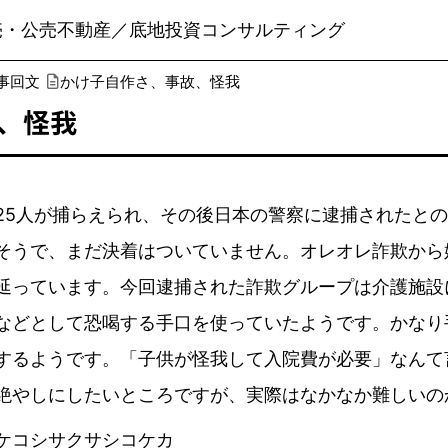
売・公売不動産／底地投資コンサルティング
事回文
かけ子自作さ、事故、怪我
、怪我
5人が捕らえられ、その後日本の警察に逮捕されたとの
そうで、まだ決着はついていません。オレオレ詐欺から
延っています。今回逮捕された詐欺グループは介護施設
などとして恐喝する手口を使っていたようです。かなり
するようです。「子供が怪我して入院費が必要」なんて
絶やしにしたいところですが、実際はなかなか難しいの
ケコシサクサシコケカ