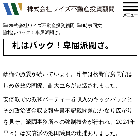
株式会社ワイズ不動産投資顧問
時事回文
札はバック！卑屈派閥さ。
札はバック！卑屈派閥さ。
政権の激震が続いています。昨年は松野官房長官は
じめ多数の閣僚、副大臣らが更迭されました。
安倍派での派閥パーティー券収入のキックバックと
その政治資金収支報告書不記載問題はかなり広がり
を見せ、派閥事務所への強制捜査が行われ、2024年
早々には安倍派の池田議員の逮捕ありました。