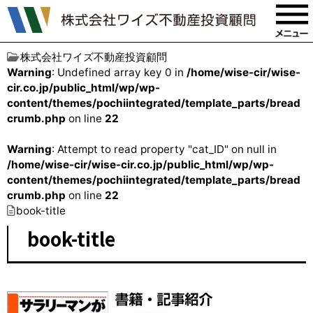
株式会社ワイズ不動産投資顧問
Warning
: Undefined array key 0 in
/home/wise-cir/wise-
cir.co.jp/public_html/wp/wp-
content/themes/pochiintegrated/template_parts/bread
crumb.php
on line
22
Warning
: Attempt to read property "cat_ID" on null in
/home/wise-cir/wise-cir.co.jp/public_html/wp/wp-
content/themes/pochiintegrated/template_parts/bread
crumb.php
on line
22
book-title
book-title